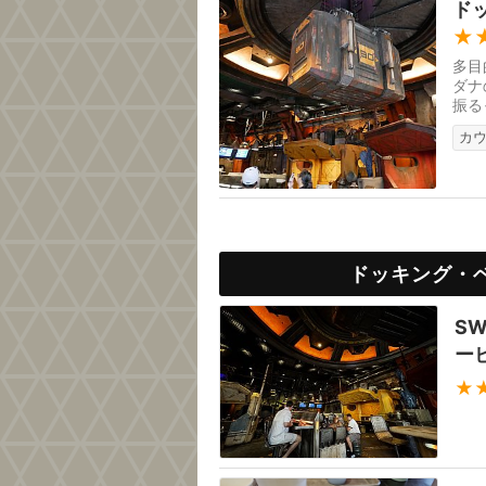
ド
★
多目
ダナ
振る
日オ
カ
ドッキング・
S
ー
★