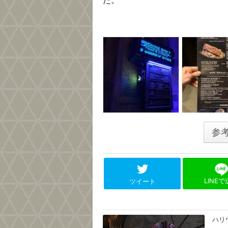
た。
参
LINE
ツイート
ハリ