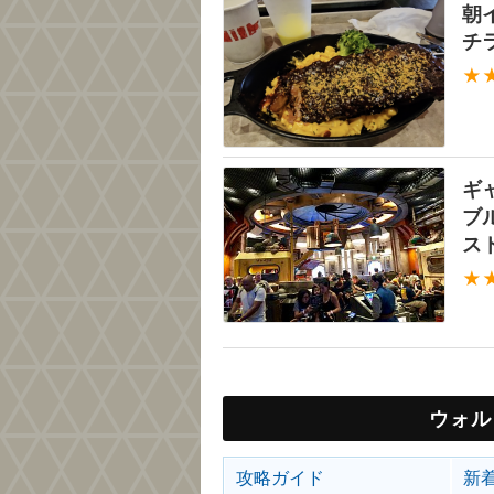
朝
チ
★
ギ
ブ
ス
★
ウォル
攻略ガイド
新