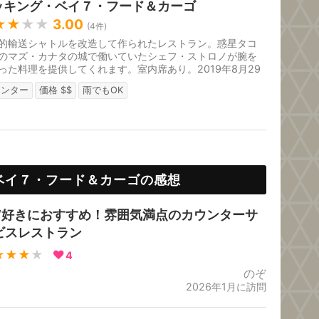
ッキング・ベイ７・フード＆カーゴ
★★
★★
3.00
(
4
件)
的輸送シャトルを改造して作られたレストラン。惑星タコ
のマズ・カナタの城で働いていたシェフ・ストロノが腕を
った料理を提供してくれます。室内席あり。2019年8月29
ープン。
ウンター
価格 $$
雨でもOK
ベイ７・フード＆カーゴの感想
W好きにおすすめ！雰囲気満点のカウンターサ
ビスレストラン
★★★
★
4
のぞ
2026年1月に訪問