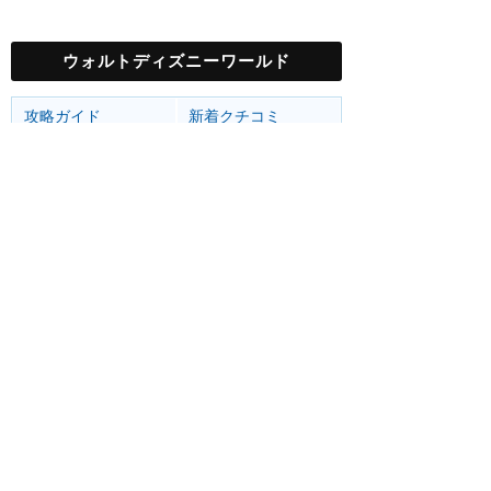
ウォルトディズニーワールド
攻略ガイド
新着クチコミ
基礎知識
個人手配マニュアル
ホテル選び
キャラダイ予約
最新スポット
マジックキングダム
アトラク
ショー
グルメ
イベント
グッズ
エプコット