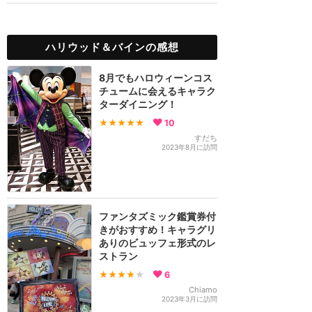
ハリウッド＆バインの感想
8月でもハロウィーンコス
チュームに会えるキャラク
ターダイニング！
★★★★★
10
すだち
2023年8月に訪問
ファンタズミック鑑賞券付
きがおすすめ！キャラグリ
ありのビュッフェ形式のレ
ストラン
★★★★
★
6
Chiamo
2023年3月に訪問