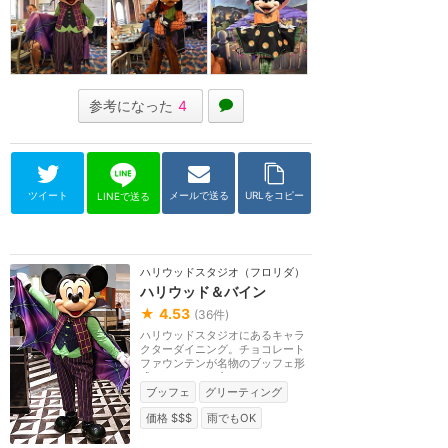
参考になった
4
ツイート
メールで送る
URLをコピー
LINEで送る
ハリウッドスタジオ（フロリダ）
ハリウッド＆バイン
★
4.53
(
36
件)
ハリウッドスタジオにあるキャラ
クターダイニング。チョコレート
ファウンテンが名物のブッフェ形
式レストラン。室...
ブッフェ
グリーティング
価格 $$$
雨でもOK