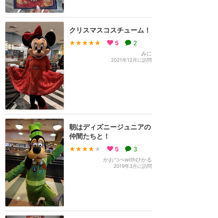
クリスマスコスチューム！
★★★★★
5
2
みに
2021年12月に訪問
朝はディズニージュニアの
仲間たちと！
★★★★
★
5
3
かおつぺwithひかる
2019年3月に訪問