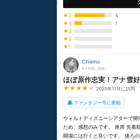
★5
4
★4
1
★3
★2
★1
Chiamo
5ヵ月前に投稿
ほぼ原作忠実！アナ雪
★★★★
★
2025年11月に訪問
ファンタジー号に乗船
ウォルトディズニーシアターで開
ため、感想のみです。 座席 先着
開場には行くと良いです。 後ろ