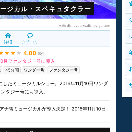
ュージカル・スペキュタクラー
出典:
disneyparks.disney.go.com
詳細
クチコミ
★★★
★
4.00
(
5
件)
年10月ファンタジー号に導入
位
45分間
ワンダー号
ファンタジー号
したミュージカルショー。2016年11月10日ワンダ
ファンタジー号にも導入。
ナ雪ミュージカルが導入決定！ 2016年11月10日