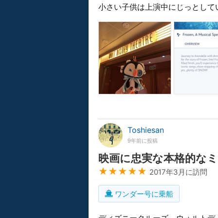
小さい子供は上演中にじっとして
Toshiesan
9年前に投稿
映画に忠実な本格的な
★★★★★
2017年3月に訪問
ワンダー号に乗船