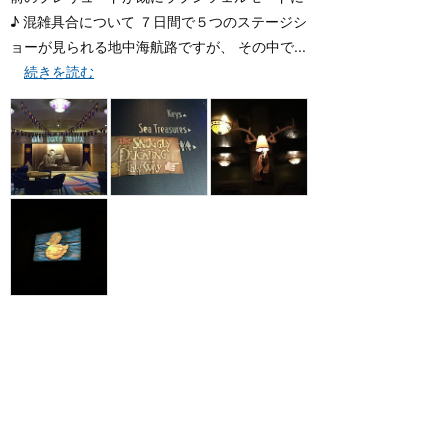
♪ 混雑具合について ７日間で５つのステージシ
ョーが見られる地中海航路ですが、 その中で...
続きを読む
13
a-pontan
10年前に投稿
新しい曲もあり
★★★★★
2015年11月に訪問