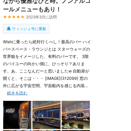
ながら優雅なひと時。ノンアルコ
ールメニューもあり！
★★★★★
2023年3月に訪問
ウィッシュ号に乗船
Wishに乗ったら絶対行くべし！最高のバー ハイ
パースペース・ラウンジとは スターウォーズの
世界観をイメージした、有料のバーです。 3階
のバイユーの向かい側に、ひっそり？ありま
す。あ、ここなんだーと思いましたw 自動扉が
開くと、そこは・・・ [IMAGE](312099) 窓の
外に広がる宇宙空間、宇宙船内を感じる内装...
続きを読む