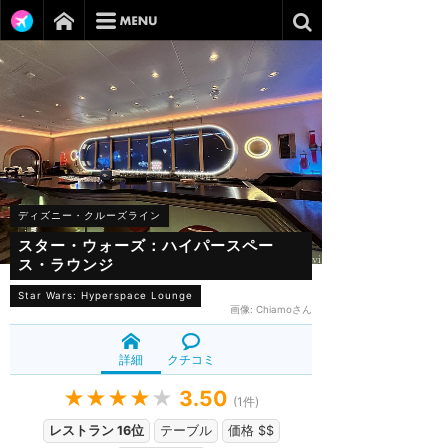
ディズニー・クルーズライン
スター・ウォーズ：ハイパースペー
ス・ラウンジ
Star Wars: Hyperspace Lounge
画像:
Chiamoさん
詳細
クチコミ
★★★★
★
3.50
(
1
件)
レストラン 16位
テーブル
価格 $$