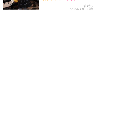
すだち
2019年5月に訪問
【ワンダー号】子どもも大
人もアニメーションを楽し
もう！1回目のディナーは
あの音楽と共にミッキーが
一瞬だけ登場😆
★★★★★
12
すだち
2019年5月に訪問
タートルトークなど様々な
仕掛けが面白いレストラン
★★★★
★
3
もかなん
2018年9月に訪問