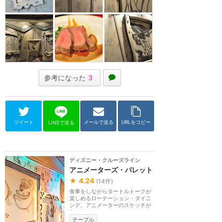
参考になった
3
ツイート
メールで送る
URLをコピー
LINEで送る
ディズニー・クルーズライン
アニメーターズ・パレット
★
4.24
(
14
件)
食事をしながらタートルトークが
楽しめるローテーション・ダイニ
ング。アニメーターのスケッチが
動き出したり、モ...
テーブル