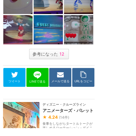
参考になった
12
ツイート
メールで送る
URLをコピー
LINEで送る
ディズニー・クルーズライン
アニメーターズ・パレット
★
4.24
(
14
件)
食事をしながらタートルトークが
楽しめるローテーション・ダイニ
ング。アニメーターのスケッチが