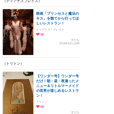
（ティアナズプレイス）
映画「プリンセスと魔法の
キス」を観てから行ってほ
しいレストラン！
ティアナズ・プレイス
18
すだち
2019年5月に訪問
（トリトン）
【ワンダー号】ワンダー号
だけ！朝・昼・夜違ったメ
ニュー＆リトルマーメイド
の世界が楽しめるレストラ
ン！
トリトン
19
すだち