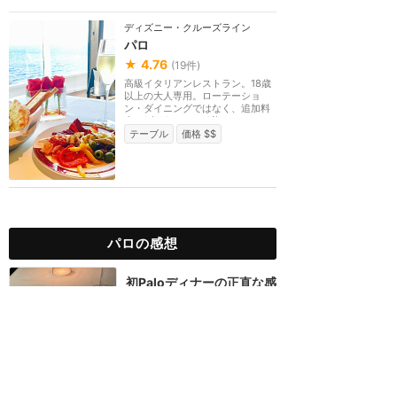
ディズニー・クルーズライン
パロ
★
4.76
(
19
件)
高級イタリアンレストラン。18歳
以上の大人専用。ローテーショ
ン・ダイニングではなく、追加料
金（1人40ドル）が必...
テーブル
価格 $$
パロの感想
初Paloディナーの正直な感
想
★★★★
★
2
Chiamo
2025年11月に訪問