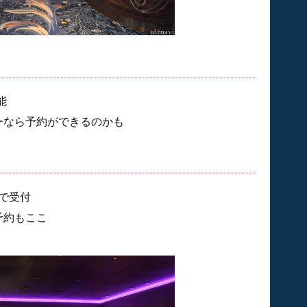
能
ーなら予約ができるのかも
aで受付
eの予約もここ