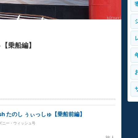
しゅ【乗船編】
ish たのし ぅぃっしゅ【乗船前編】
ズニー・ウィッシュ号
旅人