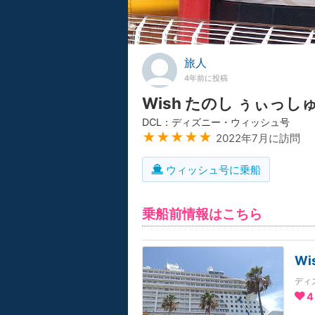
旅人
4年前に投稿
Wish たのし ぅぃっ
DCL：ディズニー・ウィッシュ号
★★★★★
2022年7月に訪問
ウィッシュ号に乗船
乗船前情報はこちら
W
ディ
4