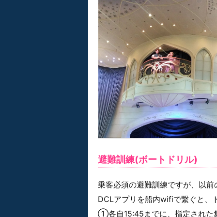
避難訓練(ボートドリル)
乗客必須の避難訓練ですが、以前
DCLアプリを船内wifiで繋ぐ
①各自15:45までに、指定され