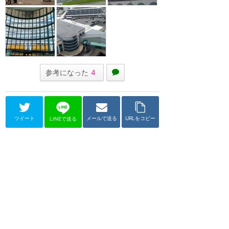
参考になった
4
ツイート
メールで送る
URLをコピー
LINEで送る
ディズニー・クルーズライン
ディズニー・ウィッシュ号
★
4.26
(
12
件)
ディズニークルーズラインの5隻目
となる新型客船。約144,000ト
ン、約1,250客室。船尾にはラプン
ツェルが登場します...