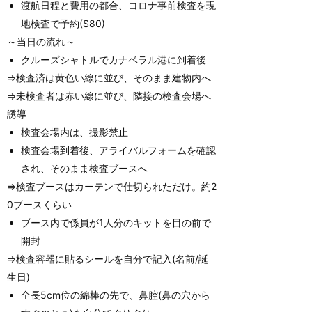
渡航日程と費用の都合、コロナ事前検査を現
地検査で予約($80)
～当日の流れ～
クルーズシャトルでカナベラル港に到着後
⇒検査済は黄色い線に並び、そのまま建物内へ
⇒未検査者は赤い線に並び、隣接の検査会場へ
誘導
検査会場内は、撮影禁止
検査会場到着後、アライバルフォームを確認
され、そのまま検査ブースへ
⇒検査ブースはカーテンで仕切られただけ。約2
0ブースくらい
ブース内で係員が1人分のキットを目の前で
開封
⇒検査容器に貼るシールを自分で記入(名前/誕
生日)
全長5cm位の綿棒の先で、鼻腔(鼻の穴から