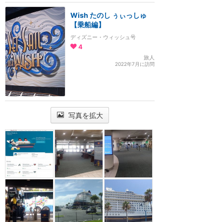
Wish たのし ぅぃっしゅ
【乗船編】
ディズニー・ウィッシュ号
4
旅人
2022年7月に訪問
写真を拡大