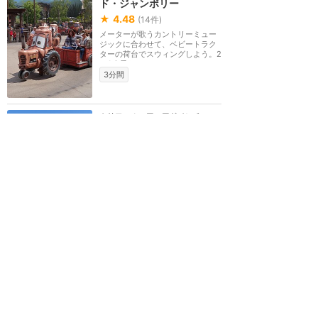
ド・ジャンボリー
★
4.48
(
14
件)
メーターが歌うカントリーミュー
ジックに合わせて、ベビートラク
ターの荷台でスウィングしよう。2
～3人乗りのファ...
3分間
カリフォルニア・アドベンチャー
コージー・コーン・モーテ
ル
★
4.30
(
17
件)
映画『カーズ』に登場した「Cozy
Cone Motel」を再現したレスト
ラン。三角コーンのお店ではコー
ン形のスナックやソ...
食べ歩き
価格 $
カリフォルニア・アドベンチャー
ルイジのローリッキン・ロ
ードスター
★
4.06
(
12
件)
ミニチュア版のイタリアンロード