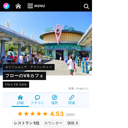
カリフォルニア・アドベンチャー
フローのV8カフェ
Flo's V8 Cafe
画像:
Angieさん
詳細
クチコミ
場所
関連
★★★★★
4.53
(
28
件)
レストラン 5位
カウンター
価格 $