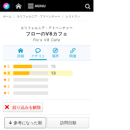
ホーム
/
カリフォルニア・アドベンチャー
/
レストラン
カリフォルニア・アドベンチャー
フローのV8カフェ
Flo's V8 Cafe
詳細
クチコミ
場所
関連
★5
15
★4
13
★3
★2
★1
絞り込みを解除
参考になった順
訪問日順