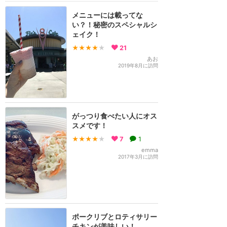
メニューには載ってな
い？！秘密のスペシャルシ
ェイク！
★★★★
★
21
あお
2019年8月に訪問
がっつり食べたい人にオス
スメです！
★★★★
★
7
1
emma
2017年3月に訪問
ポークリブとロティサリー
チキンが美味しい！