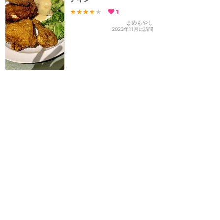
★★★★
★
1
まめもやし
2023年11月に訪問
評価のみ
★★★★
★
nezumi0614
2018年9月に訪問
カリフォルニア・ディズニー
攻略ガイド
新着クチコミ
基礎知識
個人手配マニュアル
ホテル選び
キャラダイ予約