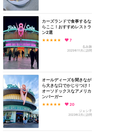
カーズランドで食事するな
らここ！おすすめレストラ
ン2選
★★★★★
7
るみ旅
2025年11月に訪問
オールディーズを聞きなが
ら大きな口でかじりつけ！
オーソドックスなアメリカ
ンバーガー
★★★★★
20
ジェシ子
2023年2月に訪問