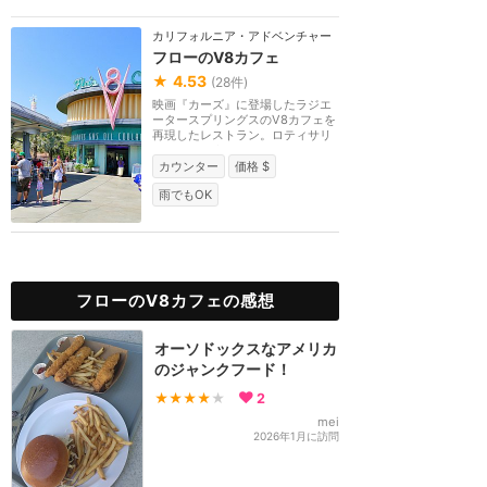
カリフォルニア・アドベンチャー
フローのV8カフェ
★
4.53
(
28
件)
映画『カーズ』に登場したラジエ
ータースプリングスのV8カフェを
再現したレストラン。ロティサリ
ーミート、ターキ...
カウンター
価格 $
雨でもOK
フローのV8カフェの感想
オーソドックスなアメリカ
のジャンクフード！
★★★★
★
2
mei
2026年1月に訪問