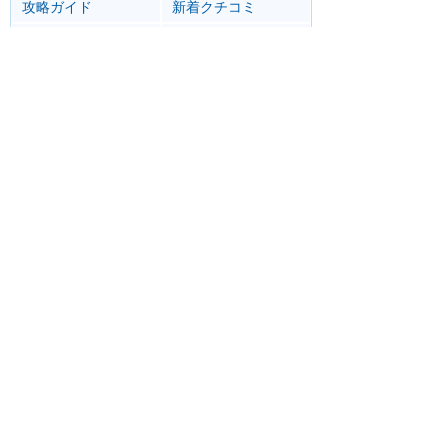
攻略ガイド
新着クチコミ
基礎知識
個人手配マニュアル
ホテル選び
キャラダイ予約
グリーティング
最新スポット
ディズニーランド（アナハイム）
アトラク
ショー
グルメ
イベント
カリフォルニア・アドベンチャー
アトラク
ショー
グルメ
イベント