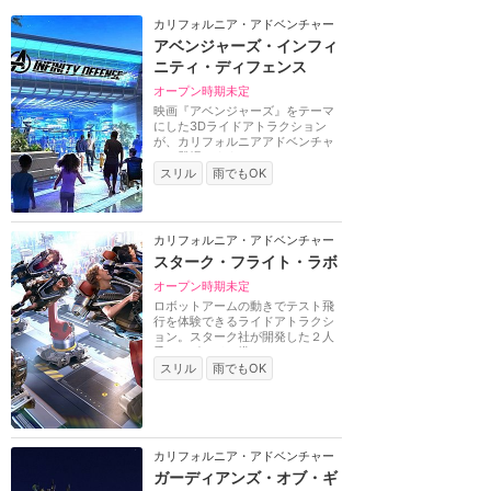
カリフォルニア・アドベンチャー
アベンジャーズ・インフィ
ニティ・ディフェンス
オープン時期未定
映画『アベンジャーズ』をテーマ
にした3Dライドアトラクション
が、カリフォルニアアドベンチャ
ーに登場します。サ...
スリル
雨でもOK
カリフォルニア・アドベンチャー
スターク・フライト・ラボ
オープン時期未定
ロボットアームの動きでテスト飛
行を体験できるライドアトラクシ
ョン。スターク社が開発した２人
乗りのポッドに搭...
スリル
雨でもOK
カリフォルニア・アドベンチャー
ガーディアンズ・オブ・ギ