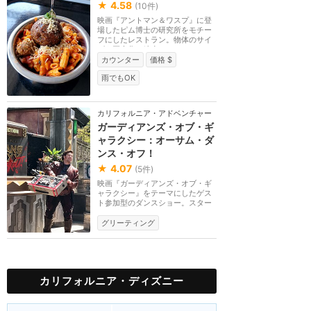
★
4.58
(
10
件)
映画『アントマン＆ワスプ』に登
場したピム博士の研究所をモチー
フにしたレストラン。物体のサイ
ズを巨大化・縮小...
カウンター
価格 $
雨でもOK
カリフォルニア・アドベンチャー
ガーディアンズ・オブ・ギ
ャラクシー：オーサム・ダ
ンス・オフ！
★
4.07
(
5
件)
映画『ガーディアンズ・オブ・ギ
ャラクシー』をテーマにしたゲス
ト参加型のダンスショー。スター
ロード、ガモーラ...
グリーティング
カリフォルニア・ディズニー