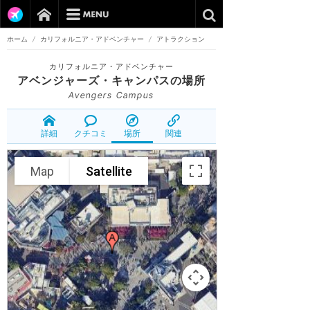
ホーム
/
カリフォルニア・アドベンチャー
/
アトラクション
カリフォルニア・アドベンチャー
アベンジャーズ・キャンパス
の場所
Avengers Campus
詳細
クチコミ
場所
関連
Map
Satellite