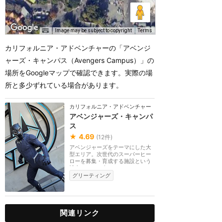
Image may be subject to copyright
Terms
カリフォルニア・アドベンチャーの「アベンジ
ャーズ・キャンパス（Avengers Campus）」の
場所をGoogleマップで確認できます。実際の場
所と多少ずれている場合があります。
カリフォルニア・アドベンチャー
アベンジャーズ・キャンパ
ス
★
4.69
(
12
件)
アベンジャーズをテーマにした大
型エリア。次世代のスーパーヒー
ローを募集・育成する施設という
設定。エリア内で...
グリーティング
関連リンク