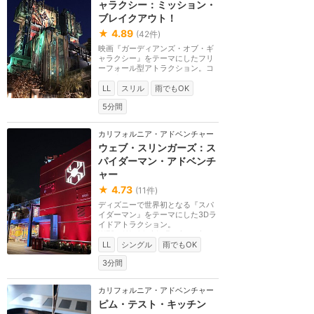
ャラクシー：ミッション・
ブレイクアウト！
★
4.89
(
42
件)
映画『ガーディアンズ・オブ・ギ
ャラクシー』をテーマにしたフリ
ーフォール型アトラクション。コ
レクターのタニリ...
LL
スリル
雨でもOK
5分間
カリフォルニア・アドベンチャー
ウェブ・スリンガーズ：ス
パイダーマン・アドベンチ
ャー
★
4.73
(
11
件)
ディズニーで世界初となる『スパ
イダーマン』をテーマにした3Dラ
イドアトラクション。
WEB（Worldwide Engineering
...
LL
シングル
雨でもOK
3分間
カリフォルニア・アドベンチャー
ピム・テスト・キッチン