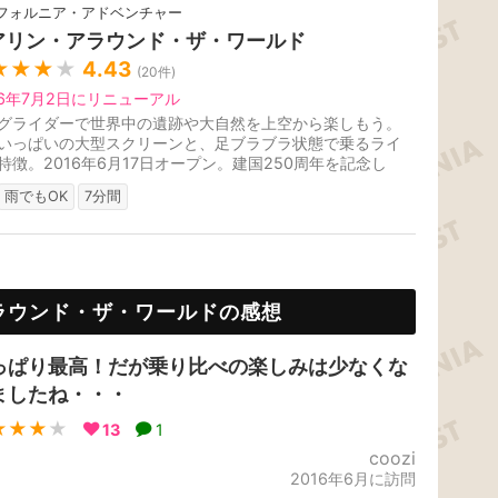
フォルニア・アドベンチャー
アリン・アラウンド・ザ・ワールド
★★★
★
4.43
(
20
件)
26年7月2日にリニューアル
グライダーで世界中の遺跡や大自然を上空から楽しもう。
いっぱいの大型スクリーンと、足ブラブラ状態で乗るライ
特徴。2016年6月17日オープン。建国250周年を記念し
2026年7月2日にアメリカ横断バ...
雨でもOK
7分間
ラウンド・ザ・ワールドの感想
っぱり最高！だが乗り比べの楽しみは少なくな
ましたね・・・
★★★
★
13
1
coozi
2016年6月に訪問