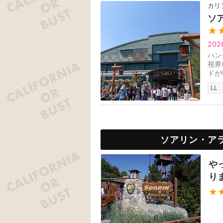
カリ
ソ
★
20
ハン
視界
ドが
て、
LL
ソアリン・ア
や
り
★