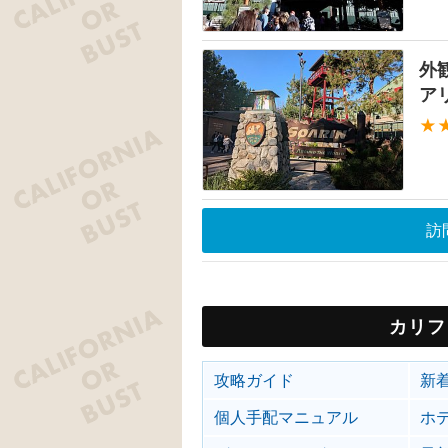
外
ア
★
訪
カリフ
攻略ガイド
新
個人手配マニュアル
ホ