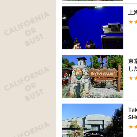
上
★
東
し
★
Tak
SH
★