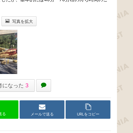
写真を拡大
考になった
3
で送る
メールで送る
URLをコピー