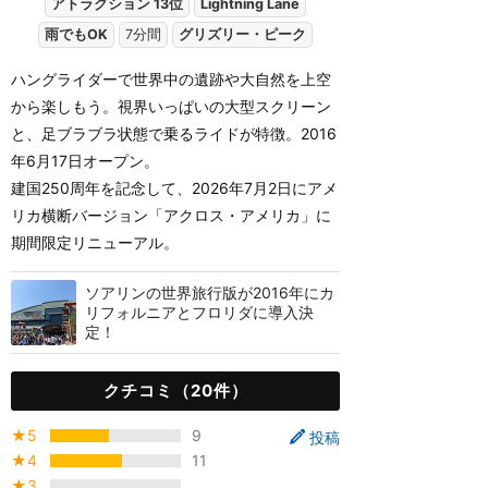
アトラクション 13位
Lightning Lane
雨でもOK
7分間
グリズリー・ピーク
ハングライダーで世界中の遺跡や大自然を上空
から楽しもう。視界いっぱいの大型スクリーン
と、足ブラブラ状態で乗るライドが特徴。2016
年6月17日オープン。
建国250周年を記念して、2026年7月2日にアメ
リカ横断バージョン「アクロス・アメリカ」に
期間限定リニューアル。
ソアリンの世界旅行版が2016年にカ
リフォルニアとフロリダに導入決
定！
クチコミ（20件）
★5
9
投稿
★4
11
★3