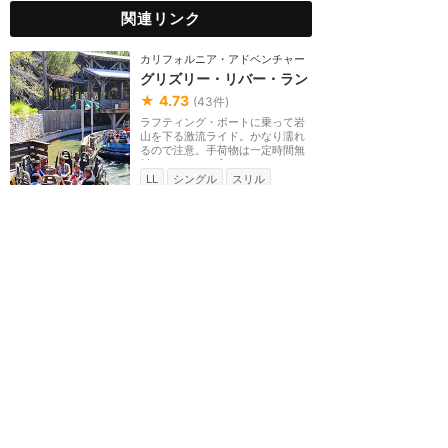
関連リンク
カリフォルニア・アドベンチャー
グリズリー・リバー・ラン
★
4.73
(
43
件)
ラフティング・ボートに乗って岩
山を下る激流ライド。かなり濡れ
るので注意。手荷物は一定時間無
料のロッカーに入...
LL
シングル
スリル
雨でもOK
5分間
カリフォルニア・アドベンチャー
スモークジャンパーズ・グ
リル
★
4.33
(
14
件)
カリフォルニアの山火事と戦う
人々をテーマにしたハンバーガー
レストラン。お好みのハンバーガ
ーに自由に野菜をサ...
カウンター
価格 $
雨でもOK