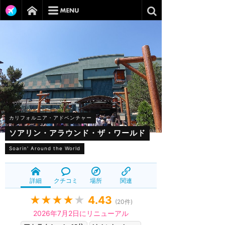
カリフォルニア・アドベンチャー
ソアリン・アラウンド・ザ・ワールド
Soarin' Around the World
詳細
クチコミ
場所
関連
★★★★
★
4.43
(
20
件)
2026年7月2日にリニューアル