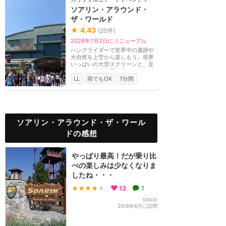
ソアリン・アラウンド・
ザ・ワールド
★
4.43
(
20
件)
2026年7月2日にリニューアル
ハングライダーで世界中の遺跡や
大自然を上空から楽しもう。視界
いっぱいの大型スクリーンと、足
ブラブラ状態で乗...
LL
雨でもOK
7分間
ソアリン・アラウンド・ザ・ワール
ドの感想
やっぱり最高！だが乗り比
べの楽しみは少なくなりま
したね・・・
★★★★
★
13
1
coozi
2016年6月に訪問