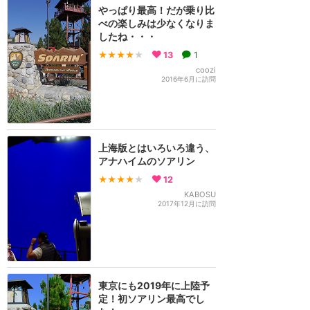
やっぱり最高！だが乗り比
べの楽しみは少なくなりま
したね・・・
★★★★
★
13
1
coozi
2016年6月に訪問
上海版とはいろいろ違う、
アナハイムのソアリン
★★★★
★
12
KABOSU
2017年12月に訪問
東京にも2019年に上陸予
定！初ソアリン最高でし