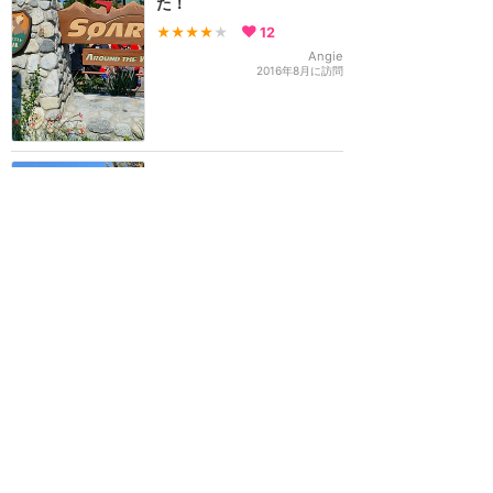
た！
★★★★
★
12
Angie
2016年8月に訪問
外観はTDSと別物、中身が
ちょっと違うだけのソアリ
ンでした
★★★★
★
5
ハチワレは正義
2025年12月に訪問
日本よりかっこいい！
★★★★
★
3
mei
2026年2月に訪問