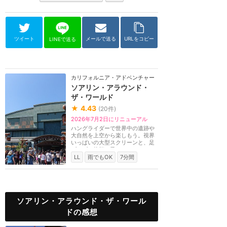
ツイート
メールで送る
URLをコピー
LINEで送る
カリフォルニア・アドベンチャー
ソアリン・アラウンド・
ザ・ワールド
★
4.43
(
20
件)
2026年7月2日にリニューアル
ハングライダーで世界中の遺跡や
大自然を上空から楽しもう。視界
いっぱいの大型スクリーンと、足
ブラブラ状態で乗...
LL
雨でもOK
7分間
ソアリン・アラウンド・ザ・ワール
ドの感想