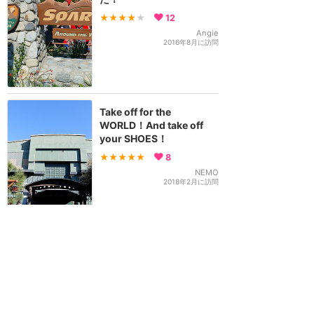
★★★★
★
12
Angie
2016年8月に訪問
Take off for the
WORLD！And take off
your SHOES！
★★★★★
8
NEMO
2018年2月に訪問
外観はTDSと別物、中身が
ちょっと違うだけのソアリ
ンでした
★★★★
★
5
ハチワレは正義