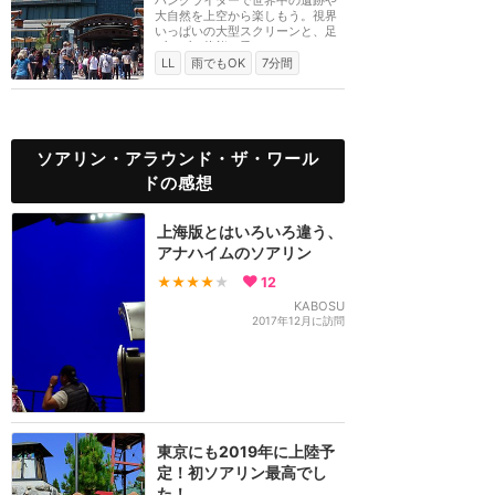
大自然を上空から楽しもう。視界
いっぱいの大型スクリーンと、足
ブラブラ状態で乗...
LL
雨でもOK
7分間
ソアリン・アラウンド・ザ・ワール
ドの感想
上海版とはいろいろ違う、
アナハイムのソアリン
★★★★
★
12
KABOSU
2017年12月に訪問
東京にも2019年に上陸予
定！初ソアリン最高でし
た！