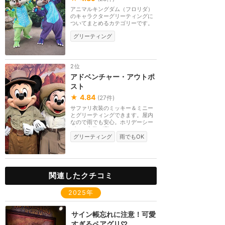
アニマルキングダム（フロリダ）
のキャラクターグリーティングに
ついてまとめるカテゴリーです。
グリーティング
2位
アドベンチャー・アウトポ
スト
★
4.84
(
27
件)
サファリ衣装のミッキー＆ミニー
とグリーティングできます。屋内
なので雨でも安心。ホリデーシー
ズンは衣装が変わ...
グリーティング
雨でもOK
関連したクチコミ
2025年
サイン帳忘れに注意！可愛
すぎるペアグリ♡