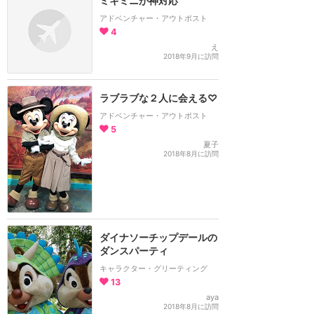
ミキミニが神対応
アドベンチャー・アウトポスト
4
え
2018年9月に訪問
ラブラブな２人に会える♡
アドベンチャー・アウトポスト
5
夏子
2018年8月に訪問
ダイナソーチップデールの
ダンスパーティ
キャラクター・グリーティング
13
aya
2018年8月に訪問