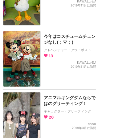
KAWALL-E♪
2019年11月に訪問
今年はコスチュームチェン
ジなし(；▽；)
アドベンチャー・アウトポスト
13
KAWALL-E♪
2019年11月に訪問
アニマルキングダムならで
はのグリーティング！
キャラクター・グリーティング
26
cono
2019年3月に訪問