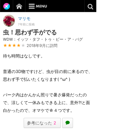
マリモ
7年前に投稿
虫！思わず手がでる
WDW：イッツ・タフ・トゥ・ビー・ア・バグ
★★★★
★
2018年9月に訪問
待ち時間はなしです。
普通の3D物ですけど、虫が目の前に来るので、
思わず手で払いたくなります( ^ω^ )
パーク内はかんかん照りで暑さ爆発だったの
で、涼しくて一休みもできる上に、意外⁈と面
白かったので、オマケで☆４つです。
参考になった
2