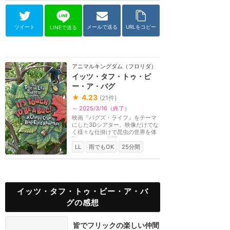
ツイート
メールで送る
URLをコピー
LINEで送る
アニマルキングダム（フロリダ）
イッツ・タフ・トゥ・ビ
ー・ア・バグ
★
4.23
(
21
件)
～ 2025/3/16（終了）
映画『バグズ・ライフ』をテーマ
にした3Dシアター。映像だけでな
く様々な仕掛けで昆虫の世界を体
験できます。暗闇...
LL
雨でもOK
25分間
イッツ・タフ・トゥ・ビー・ア・バ
グの感想
皆でフリックの楽しい仲間