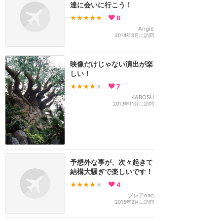
達に会いに行こう！
★★★★★
8
Angie
2014年9月に訪問
映像だけじゃない演出が楽
しい！
★★★★
★
7
KABOSU
2013年11月に訪問
予想外な事が、次々起きて
結構大騒ぎで楽しいです！
★★★★
★
4
ブレアnao
2015年2月に訪問