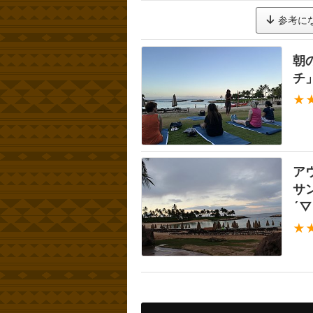
参考に
朝
チ
★
ア
サ
´▽
★