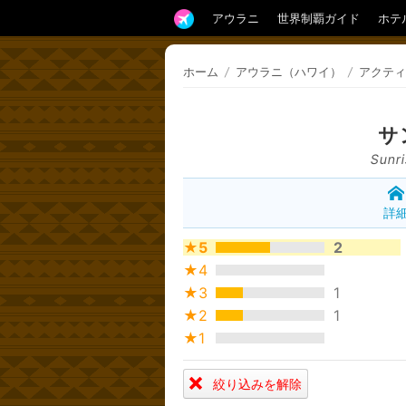
アウラニ
世界制覇ガイド
ホテ
ホーム
/
アウラニ（ハワイ）
/
アクティ
サ
Sunr
詳
★5
2
★4
★3
1
★2
1
★1
絞り込みを解除