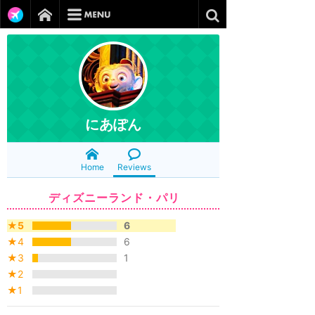
にあぽん
Home
Reviews
ディズニーランド・パリ
★5
6
★4
6
★3
1
★2
★1