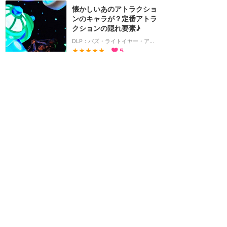
懐かしいあのアトラクショ
ンのキャラが？定番アトラ
クションの隠れ要素♪
DLP：バズ・ライトイヤー・アストロブラスター
★★★★★
5
2016年5月に訪問
必見！ナイトエンターテイ
メントの魅力がたくさん詰
まった壮大なショー！
[終了]
DLP：ディズニー・ドリームス！
★★★★★
2
2015年7月に訪問
ホーム
新着
書く
検索
サイト概要