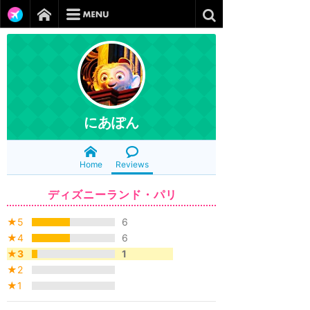
にあぽん
Home
Reviews
ディズニーランド・パリ
★5
6
★4
6
★3
1
★2
★1