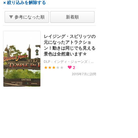
× 絞り込みを解除する
▼
参考になった順
新着順
レイジング・スピリッツの
元になったアトラクショ
ン！動きは同じでも見える
景色は全然違います☆
DLP：インディ・ジョーンズ：テンプル・オブ・ペリル
★★★
★★
2
2015年7月に訪問
ホーム
新着
書く
検索
サイト概要
お問合せ
アナハイム
フロリダ
香港
上海