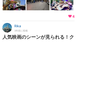
4
Rika
3年前に投稿
人気映画のシーンが見られる！ク
ラシカル要素もたっぷり！
★★★★★
2023年5月に訪問
2023年の1月、100周年イベントの開始と同時
に復活しました。今回のインパでとっても楽し
みにしていたこのパレード、個人的なポイント
としては、日本ではなかなか見ることのできな
い、ミニーやドナルドたちが歩くタイプのパレ
ードという点です。場所取りに関しても記載し
たので参考までに！ 登場キャラ - ミッキーフロ
ー...
続きを読む