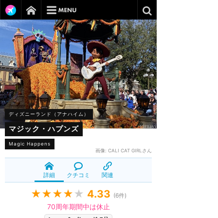
ディズニーランド（アナハイム）
マジック・ハプンズ
Magic Happens
画像:
CALI CAT GIRLさん
詳細
クチコミ
関連
★★★★
★
4.33
(
6
件)
70周年期間中は休止