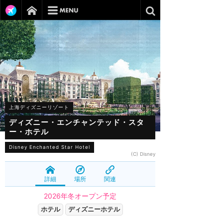
上海ディズニーリゾート
ディズニー・エンチャンテッド・スタ
ー・ホテル
Disney Enchanted Star Hotel
(C) Disney
詳細
場所
関連
2026年冬オープン予定
ホテル
ディズニーホテル