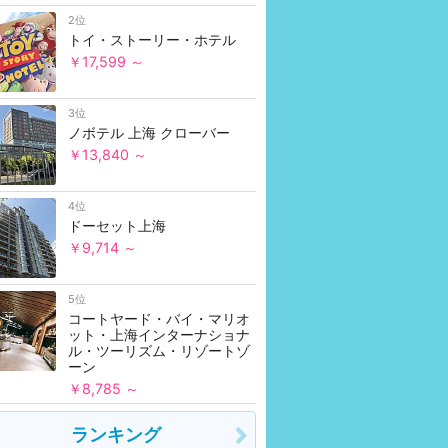
2位
トイ・ストーリー・ホテル
￥17,599 ～
3位
ノボテル 上海 クローバー
￥13,840 ～
4位
ドーセット上海
￥9,714 ～
5位
コートヤード・バイ・マリオ
ット・上海インターナショナ
ル・ツーリズム・リゾートゾ
ーン
￥8,785 ～
ランキング