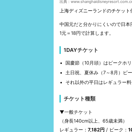
出典 :
www.shanghaidisneyresort.com.c
上海ディズニーランドのチケット
中国元だと分かりにくいので日本
1元＝18円で計算します。
1DAYチケット
国慶節（10月頭）はピークホ
土日祝、夏休み（7～8月）ピ
それ以外の平日はレギュラー料
チケット種類
▼一般チケット
（身長140cm以上、65歳未満）
レギュラー：
7,182円
/ ピーク：
1