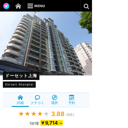
ドーセット上海
Dorsett Shanghai
詳細
クチコミ
場所
予約
★★★★
★
3.88
(
5
件)
￥9,714
～
1泊1室