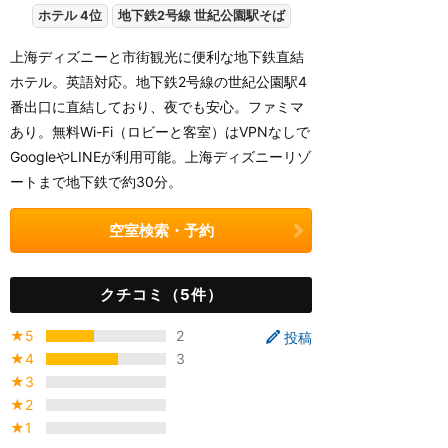
ホテル 4位
地下鉄2号線 世紀公園駅そば
上海ディズニーと市街観光に便利な地下鉄直結
ホテル。英語対応。地下鉄2号線の世紀公園駅4
番出口に直結しており、夜でも安心。ファミマ
あり。無料Wi-Fi（ロビーと客室）はVPNなしで
GoogleやLINEが利用可能。上海ディズニーリゾ
ートまで地下鉄で約30分。
空室検索・予約
クチコミ（5件）
★5
2
投稿
★4
3
★3
★2
★1