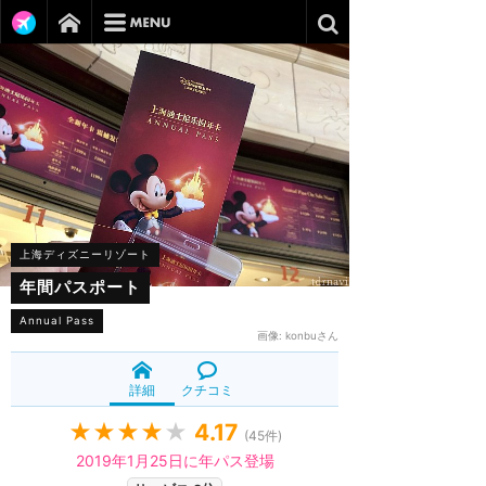
上海ディズニーリゾート
年間パスポート
Annual Pass
画像:
konbuさん
詳細
クチコミ
★★★★
★
4.17
(
45
件)
2019年1月25日に年パス登場