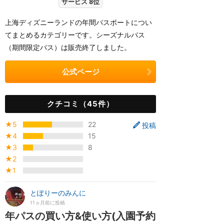
サービス 8位
上海ディズニーランドの年間パスポートについ
てまとめるカテゴリーです。シーズナルパス
（期間限定パス）は販売終了しました。
公式ページ
クチコミ（45件）
★5
22
投稿
★4
15
★3
8
★2
★1
とぽりーのみんに
11ヵ月前に投稿
年パスの買い方&使い方(入園予約