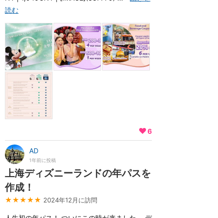
読む
6
AD
1年前に投稿
上海ディズニーランドの年パスを
作成！
★★★★★
2024年12月に訪問
人生初の年パス！ ついにこの時が来ました。 デ