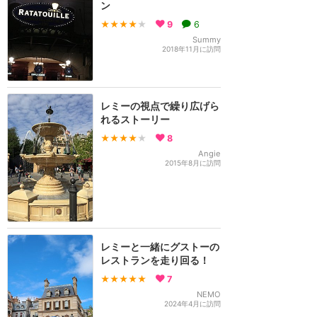
ン
★★★★
★
9
6
Summy
2018年11月に訪問
レミーの視点で繰り広げら
れるストーリー
★★★★
★
8
Angie
2015年8月に訪問
レミーと一緒にグストーの
レストランを走り回る！
★★★★★
7
NEMO
2024年4月に訪問