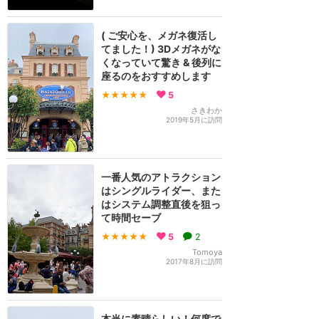
( ご安心を、メガネ復活し
てました！) 3Dメガネがな
くなっていて驚き & 後列に
座るのをおすすめします
★★★★★
5
さきわか
2019年5月に訪問
一番人気のアトラクション
はシングルライダー、また
はシステム調整直後を狙っ
て時間セーブ
★★★★★
5
2
Tomoya
2017年8月に訪問
本当に素晴らしい！何度で