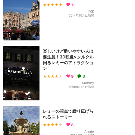
★★★★★
11
YKK
2014年10月に訪問
楽しいけど酔いやすい人は
要注意！3D映像×クルクル
回るレミーのアトラクショ
ン
★★★★
★
9
6
Summy
2018年11月に訪問
レミーの視点で繰り広げら
れるストーリー
★★★★
★
8
Angie