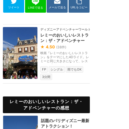
ツイート
メールで送る
URLをコピー
LINEで送る
ディズニーアドベンチャーワールド（パリ）
レミーのおいしいレストラ
ン：ザ・アドベンチャー
★
4.50
(
38
件)
映画『レミーのおいしいレストラ
ン』をテーマにした4Dライド。レ
ミーと同じ大きさになって、レス
トラン「グストー...
FP
シングル
雨でもOK
3分間
レミーのおいしいレストラン：ザ・
アドベンチャーの感想
話題のパリディズニー最新
アトラクション！