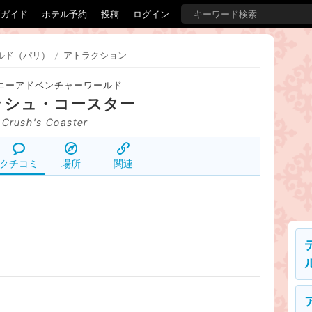
覇ガイド
ホテル予約
投稿
ログイン
ルド（パリ）
/
アトラクション
ニーアドベンチャーワールド
ッシュ・コースター
Crush's Coaster
クチコミ
場所
関連