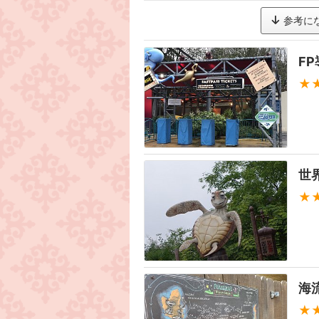
参考に
F
★
世
★
海
★