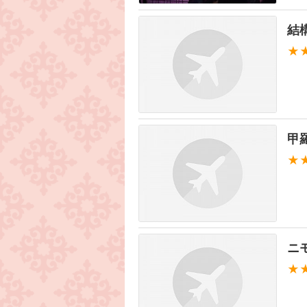
結
★
甲
★
ニ
★