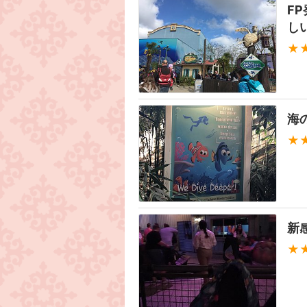
F
し
★
海
★
新
★