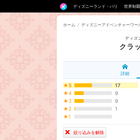
ディズニーランド・パリ
世界制
ホーム
/
ディズニーアドベンチャーワー
ディズ
クラ
詳細
★5
17
★4
9
★3
9
★2
1
★1
絞り込みを解除