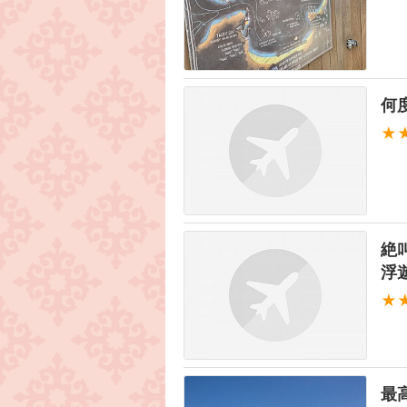
何
★
絶
浮
★
最