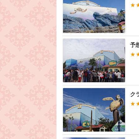
★
予
★
ク
★