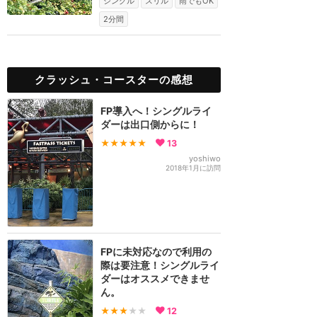
シングル
スリル
雨でもOK
2分間
クラッシュ・コースターの感想
FP導入へ！シングルライ
ダーは出口側からに！
★★★★★
13
yoshiwo
2018年1月に訪問
FPに未対応なので利用の
際は要注意！シングルライ
ダーはオススメできませ
ん。
★★★
★★
12