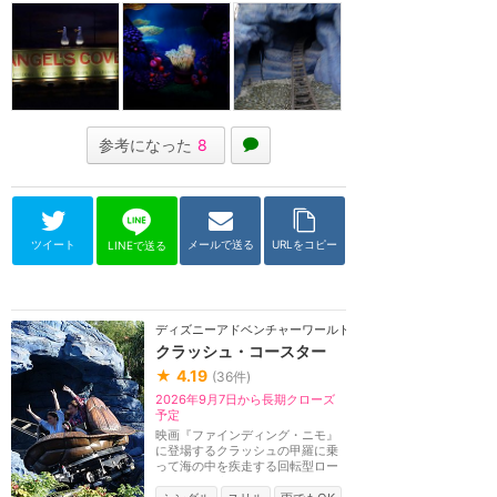
参考になった
8
ツイート
メールで送る
URLをコピー
LINEで送る
ディズニーアドベンチャーワールド（パリ）
クラッシュ・コースター
★
4.19
(
36
件)
2026年9月7日から長期クローズ
予定
映画『ファインディング・ニモ』
に登場するクラッシュの甲羅に乗
って海の中を疾走する回転型ロー
ラーコースター。...