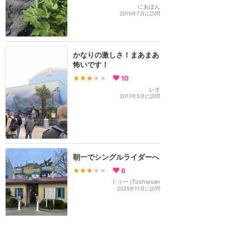
にあぽん
2015年7月に訪問
かなりの激しさ！まあまあ
怖いです！
★★★
★★
10
レオ
2017年5月に訪問
朝一でシングルライダーへ
★★★
★★
6
ドリー (Toshiesan
2025年11月に訪問