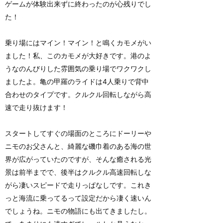
ゲームが体験出来ずに終わったのが心残りでし
た！
乗り場にはマイン！マイン！と鳴くカモメがい
ました！私、このカモメが大好きです。港のよ
うなのんびりした雰囲気の乗り場でワクワクし
ましたよ。亀の甲羅のライドは4人乗りで背中
合わせのタイプです。クルクル回転しながら高
速で走り抜けます！
スタートしてすぐの場面のところにドーリーや
ニモのお父さんと、綺麗な磯巾着のある海の世
界が広がっていたのですが、そんな癒される光
景は前半までで、後半はクルクル高速回転しな
がら凄いスピードで走りっぱなしです。これき
っと海流に乗ってるって設定だから凄く速いん
でしょうね。ニモの物語にも出てきましたし。