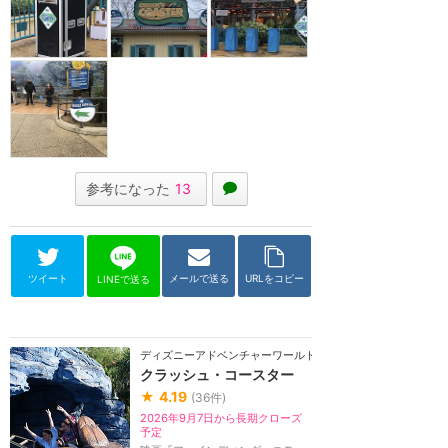
参考になった
13
ツイート
メールで送る
URLをコピー
LINEで送る
ディズニーアドベンチャーワールド（パリ）
クラッシュ・コースター
★
4.19
(
36
件)
2026年9月7日から長期クローズ
予定