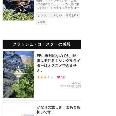
映画『ファインディング・ニモ』
に登場するクラッシュの甲羅に乗
って海の中を疾走する回転型ロー
ラーコースター。...
シングル
スリル
雨でもOK
2分間
クラッシュ・コースターの感想
FPに未対応なので利用の
際は要注意！シングルライ
ダーはオススメできませ
ん。
★★★
★★
12
にあぽん
2015年7月に訪問
かなりの激しさ！まあまあ
怖いです！