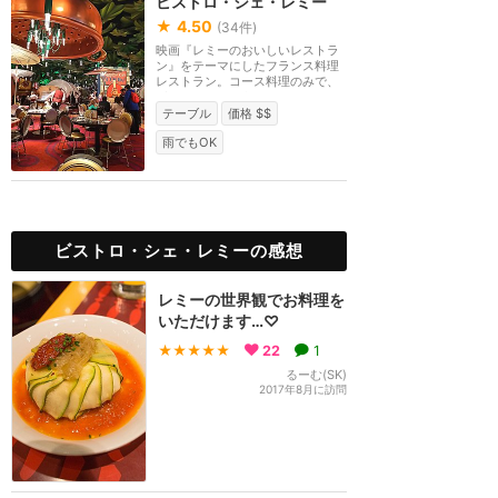
ビストロ・シェ・レミー
★
4.50
(
34
件)
映画『レミーのおいしいレストラ
ン』をテーマにしたフランス料理
レストラン。コース料理のみで、
どのメニューにも...
テーブル
価格 $$
雨でもOK
ビストロ・シェ・レミーの感想
レミーの世界観でお料理を
いただけます…♡
★★★★★
22
1
るーむ(SK)
2017年8月に訪問