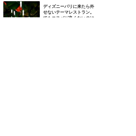
ディズニーパリに来たら外
せないテーマレストラン。
でもコスパが良くないのは
否めない
★★★★
★
18
Tomoya
2017年8月に訪問
レミーのアトラクションに
乗ったあとがおすすめ！メ
ニューはランチ・ディナー
共通になりました
★★★★
★
16
すだち
2022年12月に訪問
映画をそのまま再現したか
のような素敵な店内と美味