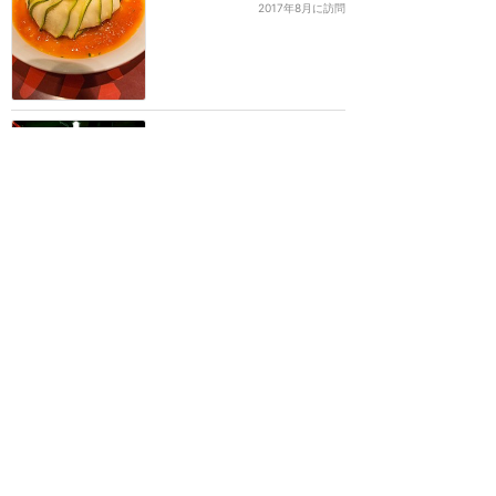
2017年8月に訪問
ディズニーパリに来たら外
せないテーマレストラン。
でもコスパが良くないのは
否めない
★★★★
★
18
Tomoya
2017年8月に訪問
映画をそのまま再現したか
のような素敵な店内と美味
しい料理
★★★★★
15
ロゼ
2018年4月に訪問