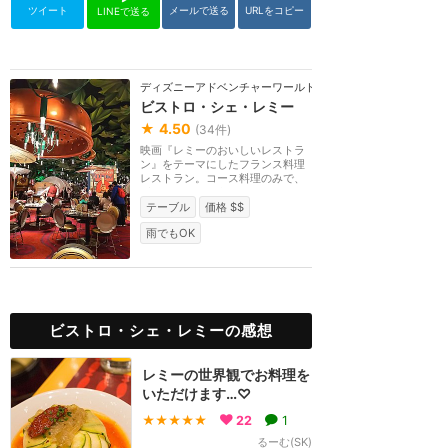
ツイート
メールで送る
URLをコピー
LINEで送る
ディズニーアドベンチャーワールド（パリ）
ビストロ・シェ・レミー
★
4.50
(
34
件)
映画『レミーのおいしいレストラ
ン』をテーマにしたフランス料理
レストラン。コース料理のみで、
どのメニューにも...
テーブル
価格 $$
雨でもOK
ビストロ・シェ・レミーの感想
レミーの世界観でお料理を
いただけます…♡
★★★★★
22
1
るーむ(SK)