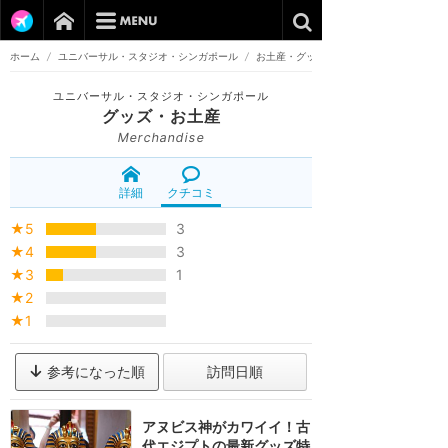
ホーム
/
ユニバーサル・スタジオ・シンガポール
/
お土産・グッズ
ユニバーサル・スタジオ・シンガポール
グッズ・お土産
Merchandise
詳細
クチコミ
★5
3
★4
3
★3
1
★2
★1
参考になった順
訪問日順
アヌビス神がカワイイ！古
代エジプトの最新グッズ特