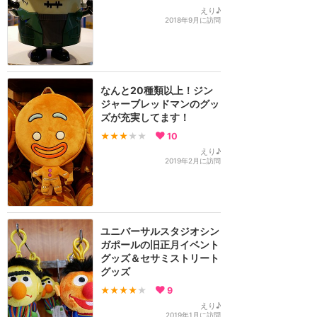
えり♪
2018年9月に訪問
なんと20種類以上！ジン
ジャーブレッドマンのグッ
ズが充実してます！
★★★
★★
10
えり♪
2019年2月に訪問
ユニバーサルスタジオシン
ガポールの旧正月イベント
グッズ＆セサミストリート
グッズ
★★★★
★
9
えり♪
2019年1月に訪問