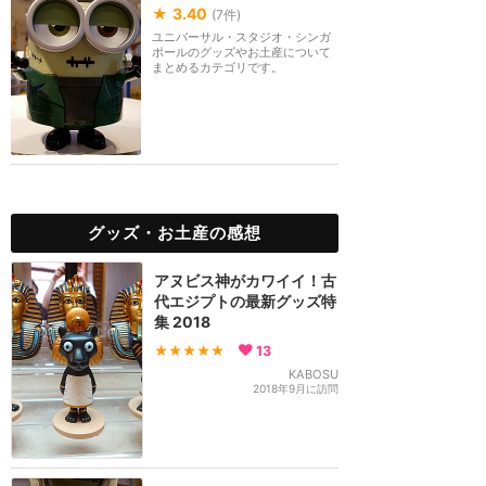
★
3.40
(
7
件)
ユニバーサル・スタジオ・シンガ
ポールのグッズやお土産について
まとめるカテゴリです。
グッズ・お土産の感想
アヌビス神がカワイイ！古
代エジプトの最新グッズ特
集 2018
★★★★★
13
KABOSU
2018年9月に訪問