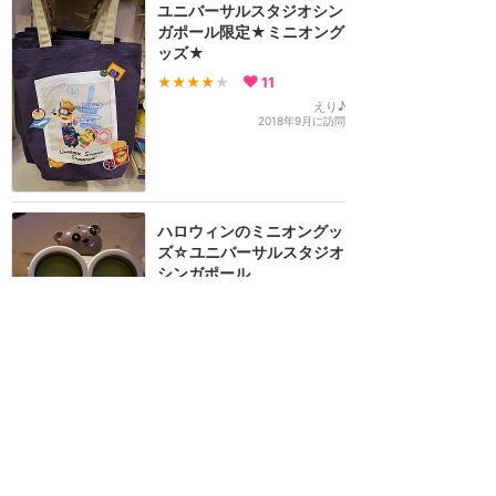
ユニバーサルスタジオシン
ガポール限定★ミニオング
ッズ★
★★★★
★
11
えり♪
2018年9月に訪問
ハロウィンのミニオングッ
ズ☆ユニバーサルスタジオ
シンガポール
★★★★
★
11
えり♪
2018年9月に訪問
なんと20種類以上！ジン
ジャーブレッドマンのグッ
ズが充実してます！