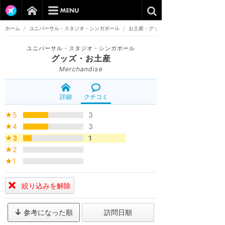
ホーム
/
ユニバーサル・スタジオ・シンガポール
/
お土産・グッズ
ユニバーサル・スタジオ・シンガポール
グッズ・お土産
Merchandise
詳細
クチコミ
★5
3
★4
3
★3
1
★2
★1
絞り込みを解除
参考になった順
訪問日順