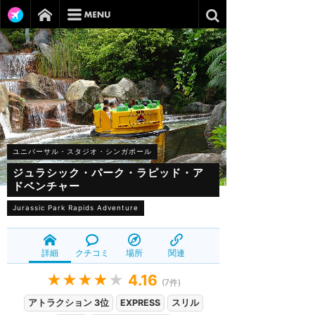
ユニバーサル・スタジオ・シンガポール
ジュラシック・パーク・ラピッド・ア
ドベンチャー
Jurassic Park Rapids Adventure
詳細
クチコミ
場所
関連
★★★★
★
4.16
(
7
件)
アトラクション 3位
EXPRESS
スリル