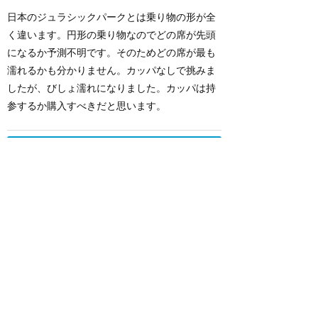
日本のジュラシックパークとは乗り物の形が全
く違います。円形の乗り物なのでどの席が先頭
になるか予測不明です。そのためどの席が最も
濡れるかも分かりません。カッパなしで挑みま
したが、びしょ濡れになりました。カッパは持
参するか購入すべきだと思います。
もっと読む（あと2件）
関連リンク
ユニバーサル・スタジオ・シンガポール
キャノピー・フライヤー
★
3.54
(
4
件)
ジュラシックパークを上空から楽
しめる、4人乗りのぶら下がり型コ