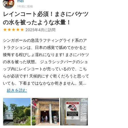
mei
1年前に投稿
レインコート必須！まさにバケツ
の水を被ったような水量！
★★★★★
2025年4月に訪問
シンガポールの急流ラフティングライド系のア
トラクションは、日本の感覚で舐めてかかると
後悔する程びしょ濡れになります! まさにバケツ
の水を被った状態。 ジュラシックパークのショ
ップ内にレインコートが売っているので、こち
らが必須です! 天候的にすぐ乾くだろうと思って
いても、下着まではなかなか乾きません。笑...
続きを読む