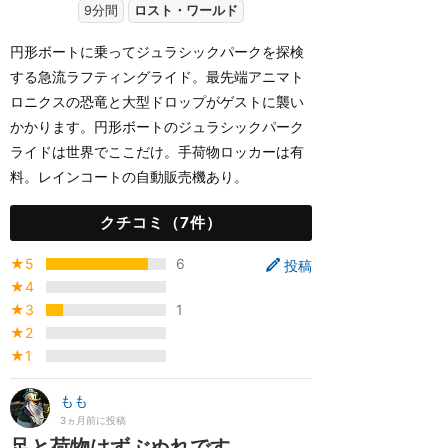
9分間
ロスト・ワールド
円形ボートに乗ってジュラシックパークを探検
する急流ラフティングライド。最先端アニマト
ロニクスの恐竜と大型ドロップがゲストに襲い
かかります。円形ボートのジュラシックパーク
ライドは世界でここだけ。手荷物ロッカーは有
料。レインコートの自動販売機あり。
クチコミ（7件）
★5
6
投稿
★4
★3
1
★2
★1
もも
3ヵ月前に投稿
足と荷物はずぶぬれです