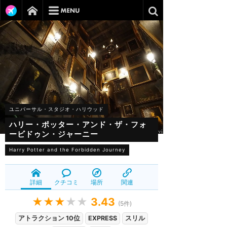
ユニバーサル・スタジオ・ハリウッド
ハリー・ポッター・アンド・ザ・フォ
ービドゥン・ジャーニー
Harry Potter and the Forbidden Journey
詳細
クチコミ
場所
関連
★★★
★★
3.43
(
5
件)
アトラクション 10位
EXPRESS
スリル