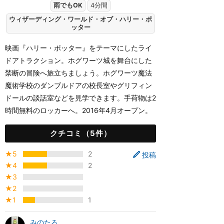
雨でもOK
4分間
ウィザーディング・ワールド・オブ・ハリー・ポ
ッター
映画『ハリー・ポッター』をテーマにしたライ
ドアトラクション。ホグワーツ城を舞台にした
禁断の冒険へ旅立ちましょう。ホグワーツ魔法
魔術学校のダンブルドアの校長室やグリフィン
ドールの談話室などを見学できます。手荷物は2
時間無料のロッカーへ。2016年4月オープン。
クチコミ（5件）
★5
2
投稿
★4
2
★3
★2
★1
1
みのたろ