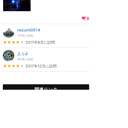
8
nezumi0614
7年前に投稿
★★★★
★
2017年8月に訪問
えり♪
8年前に投稿
★★★★
★
2017年12月に訪問
関連リンク
ユニバーサル・スタジオ・ハリウッド
フライト・オブ・ザ・ヒッ
ポグリフ
★
3.33
(
4
件)
魔法界の生き物「ヒッポグリフ」