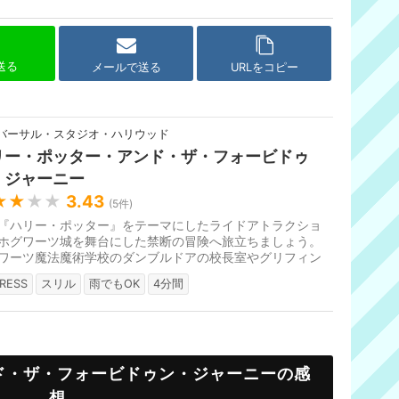
で送る
メールで送る
URLをコピー
バーサル・スタジオ・ハリウッド
リー・ポッター・アンド・ザ・フォービドゥ
・ジャーニー
★★
★★
3.43
(
5
件)
『ハリー・ポッター』をテーマにしたライドアトラクショ
ホグワーツ城を舞台にした禁断の冒険へ旅立ちましょう。
ワーツ魔法魔術学校のダンブルドアの校長室やグリフィン
ルの談話室などを見学でき...
RESS
スリル
雨でもOK
4分間
ド・ザ・フォービドゥン・ジャーニーの感
想