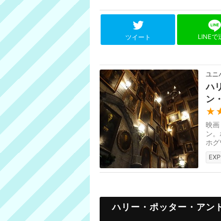
LINE
ツイート
ユニ
ハ
ン
★
映画
ン。
ホグ
ドー
EXP
ハリー・ポッター・アン