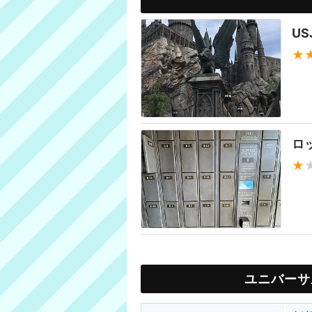
U
★
ロ
★
ユニバーサ