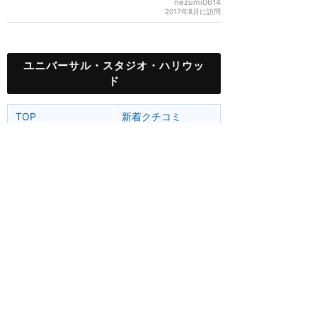
nezumi0614
2017年8月に訪問
ユニバーサル・スタジオ・ハリウッ
ド
TOP
新着クチコミ
攻略ガイド
ホテル選び
グリーティング
ユニバーサル・スタジオ・ハリウッド
アトラク
ショー
グルメ
グッズ
ホテル
移動