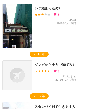
いつ始まったの⁈
★★★
★★
5
aaaki
2019年5月に訪問
2018年
ゾンビから全力で逃げろ！
★★★★★
3
リジェジェ
2018年10月に訪問
2017年
スタンバイ列で引き返す人