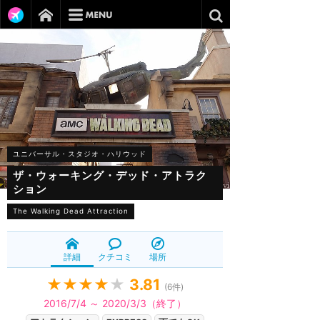
ユニバーサル・スタジオ・ハリウッド
ザ・ウォーキング・デッド・アトラク
ション
The Walking Dead Attraction
詳細
クチコミ
場所
★★★★
★
3.81
(
6
件)
2016/7/4 ～ 2020/3/3（終了）