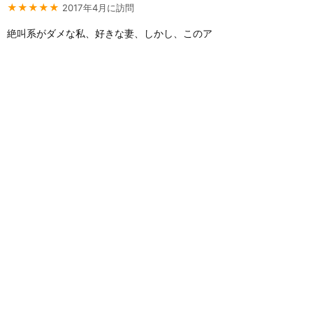
★★★★★
2017年4月に訪問
絶叫系がダメな私、好きな妻、しかし、このア
トラクションのみ、上下逆転です、 ありがとう
ウォーキングデッド！ 単純にお化け屋敷でし
た。 私はまったく怖くなかったのですが、 妻や
他の女性の方の叫び声 凄かったです。 ちょっ
と意外でした。 撮影禁止の為、写真はありませ
ん。
1
nezumi0614
7年前に投稿
★★★★
★
2017年8月に訪問
もっと読む（あと1件）