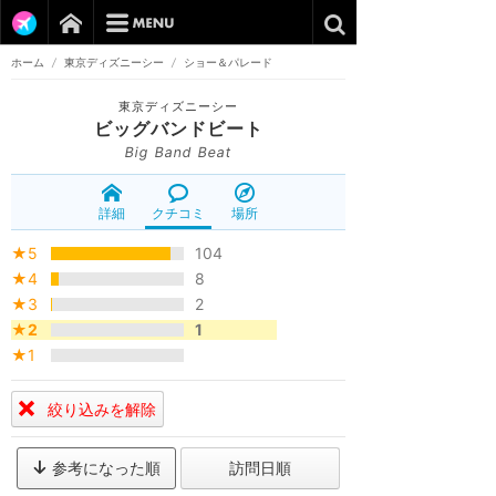
ホーム
/
東京ディズニーシー
/
ショー＆パレード
東京ディズニーシー
ビッグバンドビート
Big Band Beat
詳細
クチコミ
場所
★5
104
★4
8
★3
2
★2
1
★1
絞り込みを解除
参考になった順
訪問日順