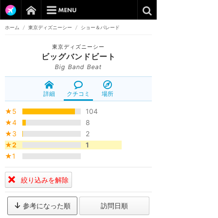
ホーム
/
東京ディズニーシー
/
ショー＆パレード
東京ディズニーシー
ビッグバンドビート
Big Band Beat
詳細
クチコミ
場所
★5
104
★4
8
★3
2
★2
1
★1
絞り込みを解除
参考になった順
訪問日順