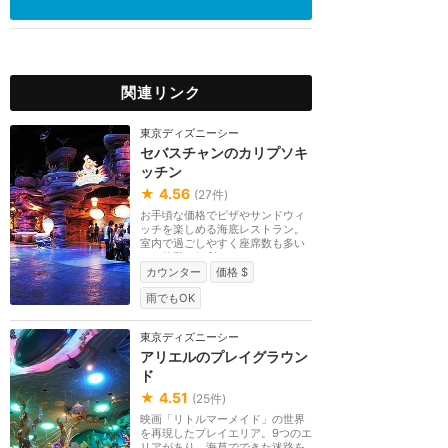
関連リンク
東京ディズニーシー
セバスチャンのカリプソキ
ッチン
★
4.56
(
27
件)
お手頃な価格でピザやサンドウィ
ッチを楽しめる海底レストラン。
室内で過ごしやすく座席数も多い
ので休憩に便利です。
カウンター
価格 $
雨でもOK
東京ディズニーシー
アリエルのプレイグラウン
ド
★
4.51
(
25
件)
映画「リトルマーメイド」の世界
を再現したプレイエリア。9つのエ
リアがあり、海草でできた迷路を