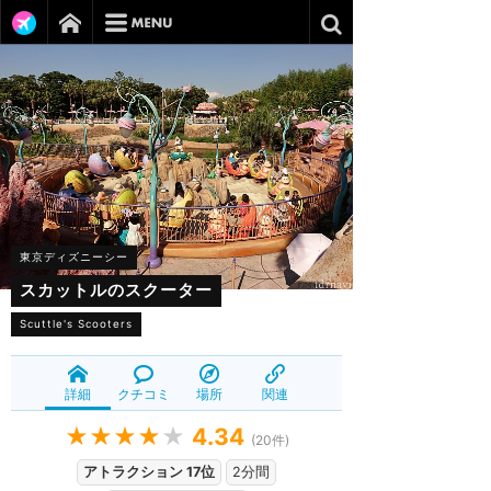
東京ディズニーシー
スカットルのスクーター
Scuttle's Scooters
詳細
クチコミ
場所
関連
★★★★
★
4.34
(
20
件)
アトラクション 17位
2分間