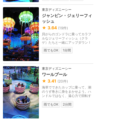
東京ディズニーシー
ジャンピン・ジェリーフィ
ッシュ
★
3.64
(
19
件)
貝がらのゴンドラに乗ってカラフ
ルなジェリーフィッシュ（クラ
ゲ）たちと一緒にアップダウン！
雨でもOK
1分間
東京ディズニーシー
ワールプール
★
3.41
(
20
件)
海草でできたカップに乗って、潮
のうず巻きに身をまかせよう。ハ
ンドルではなく、遠心力で回転す
るコーヒーカップ...
雨でもOK
2分間
東京ディズニーシー
ブローフィッシュ・バルー