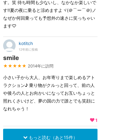
す。笑 待ち時間も少ないし、なかなか楽しいで
す‼︎夏の夜に乗ると涼めますよヾ(＠⌒ー⌒＠)ノ
なぜか何回乗っても予想外の速さに笑っちゃい
ます♡
kotitch
12年前に投稿
smile
★★★★★
2014年に訪問
小さい子から大人、お年寄りまで楽しめるアト
ラクション♪ 乗り物がクルっと回って、前の人
や後ろの人とお向かいになってお互いちょっと
照れくさいけど、夢の国の力で誰とでも笑顔に
なれちゃう！
1
もっと読む（あと15件）