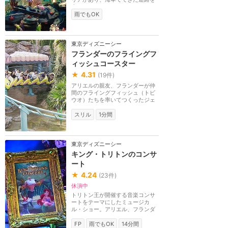
進んだり、たくさ...
雨でもOK
東京ディズニーシー
フランダーのフライングフ
ィッシュコースター
★
4.31
(
19
件)
アリエルの親友、フランダーが仲
間のフライングフィッシュ（トビ
ウオ）たちを率いてつくったジェ
ットコースター。
スリル
1分間
東京ディズニーシー
キング・トリトンのコンサ
ート
★
4.24
(
23
件)
休演中
トリトン王が開催する音楽コンサ
ートをテーマにしたミュージカ
ル・ショー。アリエル、フランダ
ー、セバスチャンた...
FP
雨でもOK
14分間