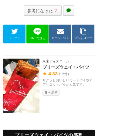
参考になった
2
ツイート
メールで送る
URLをコピー
LINEで送る
東京ディズニーシー
ブリーズウェイ・バイツ
★
4.33
(
12
件)
サクッとおいしいミートパイやア
プリコットパイが人気です。
食べ歩き
ブリーズウェイ・バイツの感想