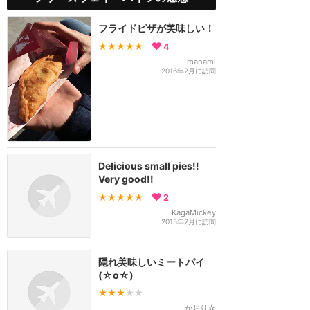
フライドピザが美味しい！
★★★★★
4
manami
2016年2月に訪問
Delicious small pies!!
Very good!!
★★★★★
2
KagaMickey
2015年2月に訪問
隠れ美味しいミートパイ
(☆o☆)
★★★
★★
かおり☆