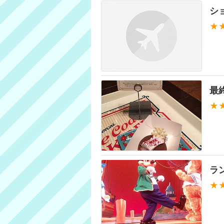
シ
★
最
★
ラ
★