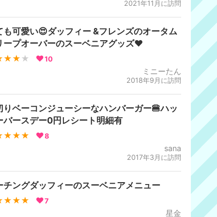
2021年11月に訪問
ても可愛い😍ダッフィー &フレンズのオータム
リープオーバーのスーベニアグッズ❤️
★★★
★
10
ミニーたん
2018年9月に訪問
切りベーコンジューシーなハンバーガー🍔ハッ
ーバースデー0円レシート明細有
★★★★
8
sana
2017年3月に訪問
ーチングダッフィーのスーベニアメニュー
★★★★
7
星金