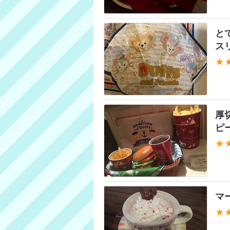
と
ス
★
厚
ピ
★
マ
★