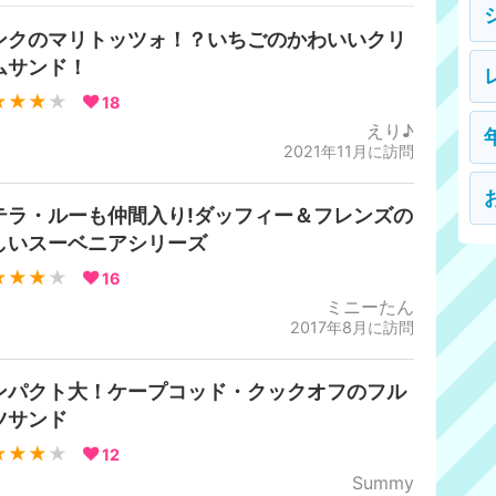
ンクのマリトッツォ！？いちごのかわいいクリ
ムサンド！
★★★
★
18
えり♪
2021年11月に訪問
テラ・ルーも仲間入り!ダッフィー＆フレンズの
しいスーベニアシリーズ
★★★
★
16
ミニーたん
2017年8月に訪問
ンパクト大！ケープコッド・クックオフのフル
ツサンド
★★★
★
12
Summy