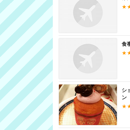
★
食
★
シ
ン
★