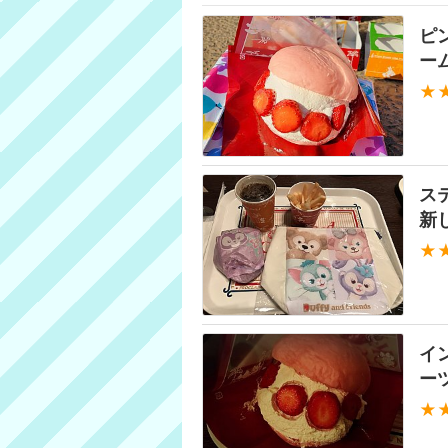
ピ
ー
★
ス
新
★
イ
ー
★