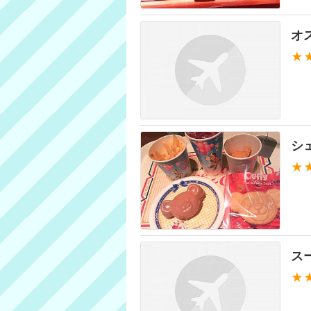
オ
★
シ
★
ス
★