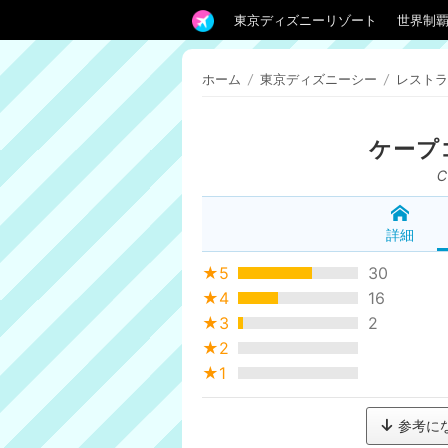
東京ディズニーリゾート
世界制
ホーム
/
東京ディズニーシー
/
レストラ
ケープ
C
詳細
★5
30
★4
16
★3
2
★2
★1
参考に