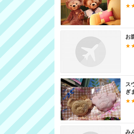
★
お
★
ス
ぎ
★
み