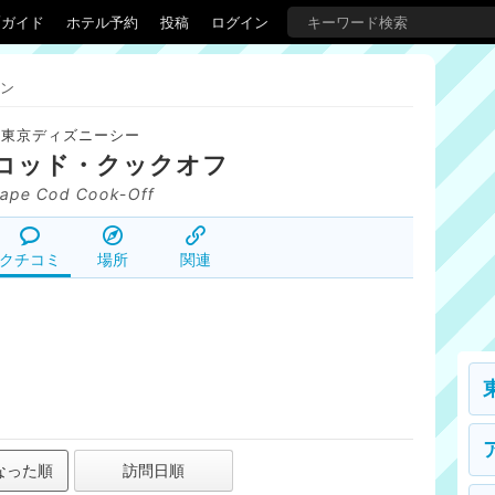
覇ガイド
ホテル予約
投稿
ログイン
ン
東京ディズニーシー
コッド・クックオフ
ape Cod Cook-Off
クチコミ
場所
関連
なった順
訪問日順