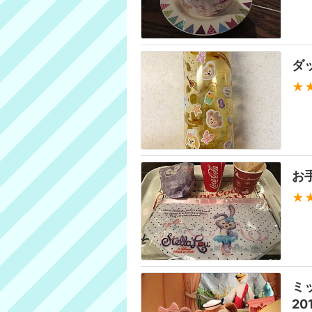
ダ
★
お
★
ミ
2