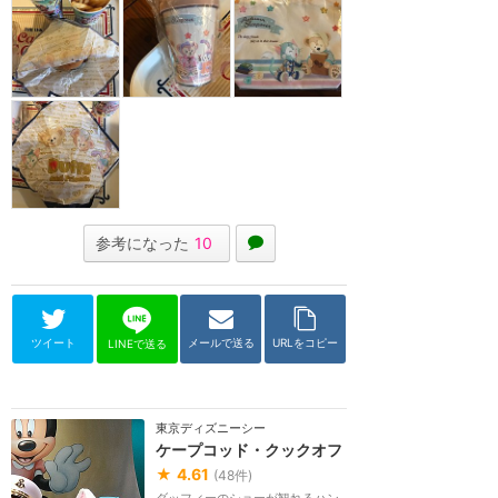
参考になった
10
ツイート
メールで送る
URLをコピー
LINEで送る
東京ディズニーシー
ケープコッド・クックオフ
★
4.61
(
48
件)
ダッフィーのショーが観れるハン