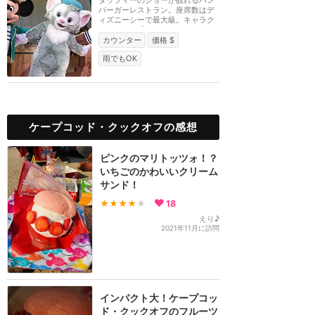
バーガーレストラン。座席数はデ
ィズニーシーで最大級。キャラク
ターショー「マイ...
カウンター
価格 $
雨でもOK
ケープコッド・クックオフの感想
ピンクのマリトッツォ！？
いちごのかわいいクリーム
サンド！
★★★★
★
18
えり♪
2021年11月に訪問
インパクト大！ケープコッ
ド・クックオフのフルーツ